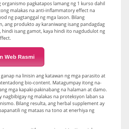
ang organismo pagkatapos lamang ng 1 kurso dahil
ong malakas na anti-inflammatory effect na
od ng pagtanggal ng mga lason. Bilang
n, ang produkto ay karaniwang isang pandagdag
, hindi isang gamot, kaya hindi ito nagdudulot ng
ffect.
n Web Rasmi
 ganap na linisin ang katawan ng mga parasito at
patentadong bio-content. Matagumpay itong na-
ibang mga kapaki-pakinabang na halaman at damo.
y nagbibigay ng malakas na proteksyon laban sa
nismo. Bilang resulta, ang herbal supplement ay
panatili ng mataas na tono at enerhiya ng