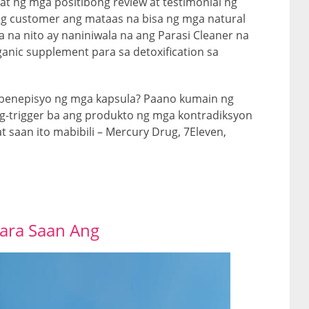
at ng mga positibong review at testimonial ng
g customer ang mataas na bisa ng mga natural
 na nito ay naniniwala na ang Parasi Cleaner na
anic supplement para sa detoxification sa
t benepisyo ng mga kapsula? Paano kumain ng
ag-trigger ba ang produkto ng mga kontradiksyon
 saan ito mabibili – Mercury Drug, 7Eleven,
ara Saan Ang