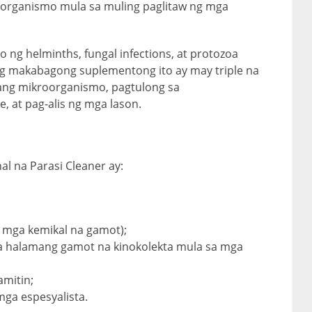
 organismo mula sa muling paglitaw ng mga
 ng helminths, fungal infections, at protozoa
 Ang makabagong suplementong ito ay may triple na
ang mikroorganismo, pagtulong sa
 at pag-alis ng mga lason.
l na Parasi Cleaner ay:
ng mga kemikal na gamot);
ga halamang gamot na kinokolekta mula sa mga
mitin;
ga espesyalista.