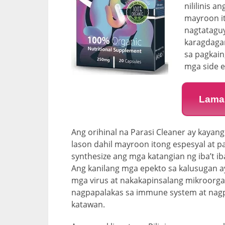
nililinis 
mayroon it
nagtataguy
karagdaga
sa pagkain
mga side e
Lama
Ang orihinal na Parasi Cleaner ay kayang
lason dahil mayroon itong espesyal at 
synthesize ang mga katangian ng iba’t 
Ang kanilang mga epekto sa kalusugan a
mga virus at nakakapinsalang mikroorga
nagpapalakas sa immune system at nagpa
katawan.