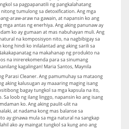
ngkol sa pagpapanatili ng pangkalahatang
 nitong tumulong sa detoxification. Ang mga
pang-araw-araw na gawain, at napansin ko ang
g mga antas ng enerhiya. Ang aking panunaw ay
amdam ko ay gumaan at mas nabuhayan muli. Ang
natural na komposisyon nito, na nagbibigay sa
kong hindi ko inilalantad ang aking sarili sa
Nakakapanatag na makahanap ng produkto na
bos na inirerekomenda para sa sinumang
ilang kagalingan! Maria Santos, Maynila
ang Parasi Cleaner. Ang pamumuhay sa mataong
ng aking kalusugan ay maaaring maging isang
itibong bagay tungkol sa mga kapsula na ito,
 Sa loob ng ilang linggo, napansin ko ang isang
daman ko. Ang aking paulit-ulit na
laki, at nadama kong mas balanse sa
ito ay ginawa mula sa mga natural na sangkap
 dahil ako ay maingat tungkol sa kung ano ang