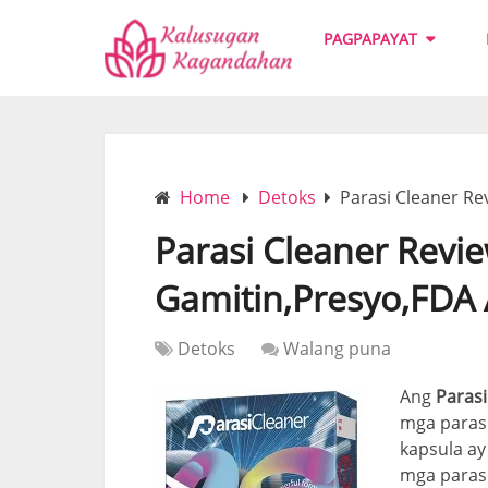
PAGPAPAYAT
Home
Detoks
Parasi Cleaner R
Parasi Cleaner Revi
Gamitin,Presyo,FDA
Detoks
Walang puna
Ang
Parasi
mga parasi
kapsula ay
mga parasi