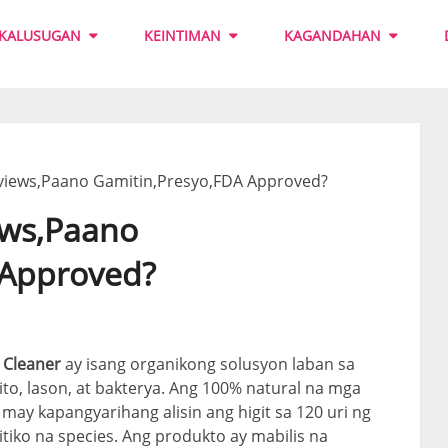
KALUSUGAN
KEINTIMAN
KAGANDAHAN
eviews,Paano Gamitin,Presyo,FDA Approved?
ews,Paano
 Approved?
 Cleaner
ay isang organikong solusyon laban sa
to, lason, at bakterya. Ang 100% natural na mga
 may kapangyarihang alisin ang higit sa 120 uri ng
tiko na species. Ang produkto ay mabilis na