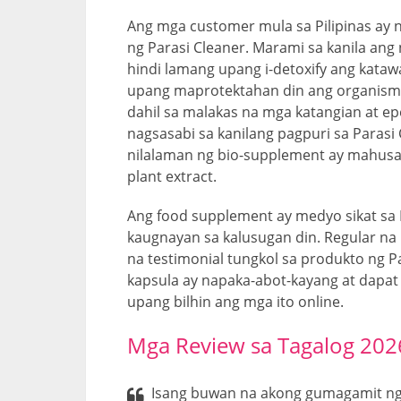
Ang mga customer mula sa Pilipinas ay 
ng Parasi Cleaner. Marami sa kanila ang
hindi lamang upang i-detoxify ang kata
upang maprotektahan din ang organismo 
dahil sa malakas na mga katangian at epe
nagsasabi sa kanilang pagpuri sa Parasi
nilalaman ng bio-supplement ay mahusay
plant extract.
Ang food supplement ay medyo sikat sa 
kaugnayan sa kalusugan din. Regular n
na testimonial tungkol sa produkto ng P
kapsula ay napaka-abot-kayang at dapat 
upang bilhin ang mga ito online.
Mga Review sa Tagalog 202
Isang buwan na akong gumagamit ng 