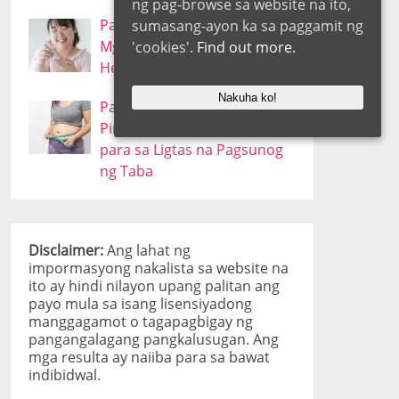
ng pag-browse sa website na ito,
Paggalugad sa Diabetes –
sumasang-ayon ka sa paggamit ng
Mga Sintomas, Sanhi, at
'cookies'.
Find out more.
Herbal na Paggamot
Nakuha ko!
Pagbaba ng Timbang – Ang
Pinakamahusay na Paraan
para sa Ligtas na Pagsunog
ng Taba
Disclaimer:
Ang lahat ng
impormasyong nakalista sa website na
ito ay hindi nilayon upang palitan ang
payo mula sa isang lisensiyadong
manggagamot o tagapagbigay ng
pangangalagang pangkalusugan. Ang
mga resulta ay naiiba para sa bawat
indibidwal.