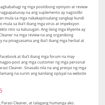
nagbabahagi ng mga positibong opinyon at review
 nagpapatunay na ang suplemento ay nagsisilbi
wan mula sa mga nakakapinsalang sangkap kundi
mula sa iba’t ibang mga virus at impeksyon
kto nito sa kalusugan. Ang ilang mga kliyente ay
 Cleaner na mga review na ang organikong
 na pinagsasama ang iba’t ibang mga herbal at
Facebook at iba’t ibang mga forum na may
a nagpo-post ang mga customer ng mga personal
arasi Cleaner. Sinasabi nila na ang presyo ng mga
lamang na suriin ang kanilang opisyal na website
6
Parasi Cleaner, at talagang humanga ako.