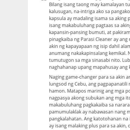
Bilang isang taong may kamalayan tu
kalusugan, na-intriga ako sa pangako
kapsula ay madaling isama sa aking 
isang makabuluhang pagtaas sa akin
kapansin-pansing bumuti, at pakir
pinagkaiba ng Parasi Cleaner ay ang 
akin ng kapayapaan ng isip dahil alam 
anumang nakakapinsalang kemikal. 
tumutugon sa mga sinasabi nito. Lu
naghahanap upang mapahusay ang kan
Naging game-changer para sa akin 
lungsod ng Cebu, ang pagpapanatili 
hamon. Matapos marinig ang mga pos
nagpasya akong subukan ang mga ito.
makabuluhang pagkakaiba sa nararam
pamumulaklak ay nabawasan nang ma
pangkalahatan. Ang katotohanan na 
ay isang malaking plus para sa akin,