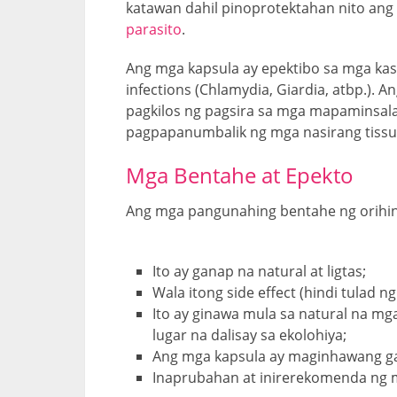
katawan dahil pinoprotektahan nito ang
parasito
.
Ang mga kapsula ay epektibo sa mga kaso
infections (Chlamydia, Giardia, atbp.).
pagkilos ng pagsira sa mga mapaminsal
pagpapanumbalik ng mga nasirang tissue,
Mga Bentahe at Epekto
Ang mga pangunahing bentahe ng orihina
Ito ay ganap na natural at ligtas;
Wala itong side effect (hindi tulad 
Ito ay ginawa mula sa natural na m
lugar na dalisay sa ekolohiya;
Ang mga kapsula ay maginhawang ga
Inaprubahan at inirerekomenda ng m