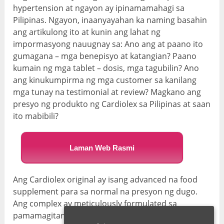
hypertension at ngayon ay ipinamamahagi sa
Pilipinas. Ngayon, inaanyayahan ka naming basahin
ang artikulong ito at kunin ang lahat ng
impormasyong nauugnay sa: Ano ang at paano ito
gumagana – mga benepisyo at katangian? Paano
kumain ng mga tablet – dosis, mga tagubilin? Ano
ang kinukumpirma ng mga customer sa kanilang
mga tunay na testimonial at review? Magkano ang
presyo ng produkto ng Cardiolex sa Pilipinas at saan
ito mabibili?
Laman Web Rasmi
Ang Cardiolex original ay isang advanced na food
supplement para sa normal na presyon ng dugo.
Ang complex ay meticulously formulated sa
pamamagitan ng mga eksperto sa cardiovascular