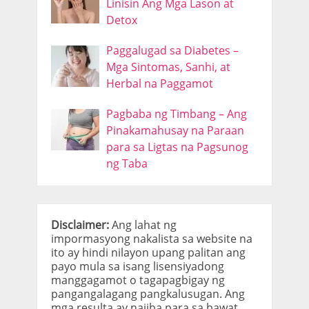
Linisin Ang Mga Lason at
Detox
Paggalugad sa Diabetes –
Mga Sintomas, Sanhi, at
Herbal na Paggamot
Pagbaba ng Timbang – Ang
Pinakamahusay na Paraan
para sa Ligtas na Pagsunog
ng Taba
Disclaimer:
Ang lahat ng
impormasyong nakalista sa website na
ito ay hindi nilayon upang palitan ang
payo mula sa isang lisensiyadong
manggagamot o tagapagbigay ng
pangangalagang pangkalusugan. Ang
mga resulta ay naiiba para sa bawat