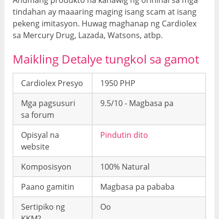
tindahan ay maaaring maging isang scam at isang
pekeng imitasyon. Huwag maghanap ng Cardiolex
sa Mercury Drug, Lazada, Watsons, atbp.
Maikling Detalye tungkol sa gamot
Cardiolex Presyo
1950 PHP
Mga pagsusuri
9.5/10 - Magbasa pa
sa forum
Opisyal na
Pindutin dito
website
Komposisyon
100% Natural
Paano gamitin
Magbasa pa pababa
Sertipiko ng
Oo
KKM?