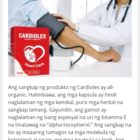
Ang sangkap ng produkto ng Cardiolex ay all-
organic. Halimbawa, ang mga kapsula ay hindi
naglalaman ng mga kemikal, puro mga herbal na
sangkap lamang. Gayundin, ang gamot ay
naglalaman ng isang espesyal na uri ng bitamina E
na tinatawag na “alpha-tocopherol.” Ang sangkap na
ito ay maaaring tumagos sa mga molekula ng
kolesterol at sirain ang mga ito mula sa loob. Ang