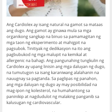
Ang Cardiolex ay isang natural na gamot
sa mataas
ang dugo
. Ang gamot ay ginawa mula sa mga
organikong sangkap na binuo sa pamamagitan ng
mga taon ng eksperimento at mahigpit na
pagsubok. Tinitiyak ng dedikasyon na ito ang
pagbubukod ng mga malupit na kemikal at
allergenic na bahagi. Ang pangunahing tungkulin ng
Cardiolex ay upang linisin ang mga daluyan ng dugo,
na tumutugon sa isang karaniwang alalahanin na
nauugnay sa pagtanda. Sa paglipas ng panahon,
ang mga daluyan ng dugo ay may posibilidad na
mag-ipon ng kolesterol, na humahantong sa
paninikip at nagdudulot ng malaking panganib sa
kalusugan ng cardiovascular.