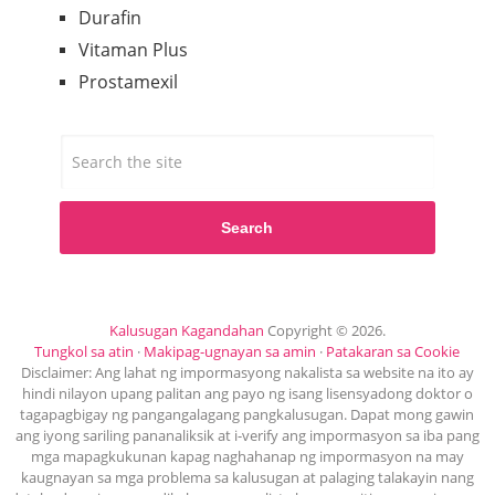
Durafin
Vitaman Plus
Prostamexil
Search
Kalusugan Kagandahan
Copyright © 2026.
Tungkol sa atin
·
Makipag-ugnayan sa amin
·
Patakaran sa Cookie
Disclaimer: Ang lahat ng impormasyong nakalista sa website na ito ay
hindi nilayon upang palitan ang payo ng isang lisensyadong doktor o
tagapagbigay ng pangangalagang pangkalusugan. Dapat mong gawin
ang iyong sariling pananaliksik at i-verify ang impormasyon sa iba pang
mga mapagkukunan kapag naghahanap ng impormasyon na may
kaugnayan sa mga problema sa kalusugan at palaging talakayin nang