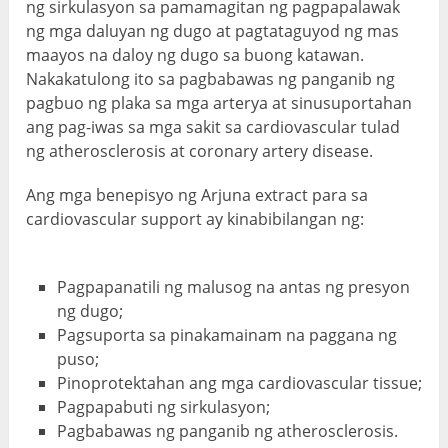
ng sirkulasyon sa pamamagitan ng pagpapalawak
ng mga daluyan ng dugo at pagtataguyod ng mas
maayos na daloy ng dugo sa buong katawan.
Nakakatulong ito sa pagbabawas ng panganib ng
pagbuo ng plaka sa mga arterya at sinusuportahan
ang pag-iwas sa mga sakit sa cardiovascular tulad
ng atherosclerosis at coronary artery disease.
Ang mga benepisyo ng Arjuna extract para sa
cardiovascular support ay kinabibilangan ng:
Pagpapanatili ng malusog na antas ng presyon
ng dugo;
Pagsuporta sa pinakamainam na paggana ng
puso;
Pinoprotektahan ang mga cardiovascular tissue;
Pagpapabuti ng sirkulasyon;
Pagbabawas ng panganib ng atherosclerosis.