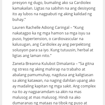
presyon ng dugo, bumaling ako sa Cardiolex
kamakailan. Ligtas na sabihin na ang desisyong
ito ay lubos na nagpabuti ng aking kalidad ng
buhay.”
Lauren Rachelle Adiong Caringal – “Kung
nakatagpo ka ng mga hamon sa mga isyu sa
puso, hypertension, o cardiovascular na
kalusugan, ang Cardiolex ay ang perpektong
solusyon para sa iyo. Kung tutuusin, herbal at
ligtas ang laman nito.”
Zaneta Breanna Kulubot Dimalanta – “Sa gitna
ng stress ng aking mahirap na trabaho at
abalang pamumuhay, nagdusa ang kaligtasan
sa aking katawan, na naging dahilan upang ako
ay madaling kapitan ng mga sakit. Ang complex
na ito ay nagparamdam sa akin na mas
malusog at mas malusog. Hindi na ako
dumaranas ng mataas na tibok ng puso at