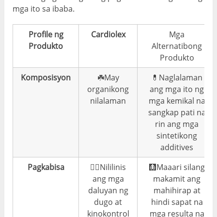
mga ito sa ibaba.
Profile ng
Cardiolex
Mga
Produkto
Alternatibong
Produkto
Komposisyon
☘️May
💊Naglalaman
organikong
ang mga ito ng
nilalaman
mga kemikal na
sangkap pati na
rin ang mga
sintetikong
additives
Pagkabisa
👍🏼Nililinis
🩻Maaari silang
ang mga
makamit ang
daluyan ng
mahihirap at
dugo at
hindi sapat na
kinokontrol
mga resulta na