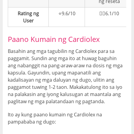
ng reseta
Rating ng
⭐️9.6/10
👎🏼6.1/10
User
Paano Kumain ng Cardiolex
Basahin ang mga tagubilin ng Cardiolex para sa
paggamit. Sundin ang mga ito at huwag baguhin
ang nabanggit na pang-araw-araw na dosis ng mga
kapsula. Gayundin, upang mapanatili ang
kadalisayan ng mga daluyan ng dugo, ulitin ang
paggamot tuwing 1-2 taon. Makakatulong ito sa iyo
na palakasin ang iyong kalusugan at maantala ang
paglitaw ng mga palatandaan ng pagtanda.
Ito ay kung paano kumain ng Cardiolex na
pampababa ng dugo
: