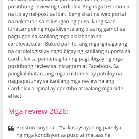
positibong review ng Cardiolex. Ang mga testimonial
na ito ay nai-post sa iba’t ibang sikat na web portal
na nakatuon sa kalusugan ng puso, kung saan
itinatampok ng mga kliyente ang bisa ng gamot sa
pagtugon sa kanilang mga alalahanin sa
cardiovascular. Bukod pa rito, ang mga iginagalang
na cardiologist ay nagbibigay ng kanilang suporta sa
Cardiolex sa pamamagitan ng pagbibigay ng mga
positibong review sa Instagram at Facebook. Sa
pangkalahatan, ang mga customer ay patuloy na
nagpapatunay sa kanilang mga review na ang
Cardiolex original ay epektibo at walang mga side
effect.
Mga review 2026:
Preston Goyena – “Sa kasaysayan ng pamilya
ng mga kondisyon sa puso at mataas na