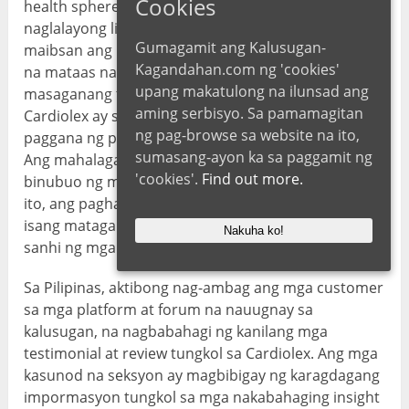
Cookies
health sphere. Ang mabisang lunas na ito ay
naglalayong linisin ang mga daluyan ng dugo at
Gumagamit ang Kalusugan-
maibsan ang mga sintomas na nauugnay sa talamak
Kagandahan.com ng 'cookies'
na mataas na presyon ng dugo. Sa isang
upang makatulong na ilunsad ang
masaganang timpla ng mga aktibong sangkap, ang
aming serbisyo. Sa pamamagitan
Cardiolex ay synergistically na sumusuporta sa
ng pag-browse sa website na ito,
paggana ng puso at pangkalahatang kagalingan.
sumasang-ayon ka sa paggamit ng
Ang mahalaga, ang nilalaman nito ay eksklusibong
'cookies'.
Find out more.
binubuo ng mga bio-based na sangkap. Salamat sa
ito, ang paghahanda ay maaaring kunin para sa
isang matagal na panahon nang hindi nagiging
Nakuha ko!
sanhi ng mga mapanganib na epekto.
Sa Pilipinas, aktibong nag-ambag ang mga customer
sa mga platform at forum na nauugnay sa
kalusugan, na nagbabahagi ng kanilang mga
testimonial at review tungkol sa Cardiolex. Ang mga
kasunod na seksyon ay magbibigay ng karagdagang
impormasyon tungkol sa mga nakabahaging insight