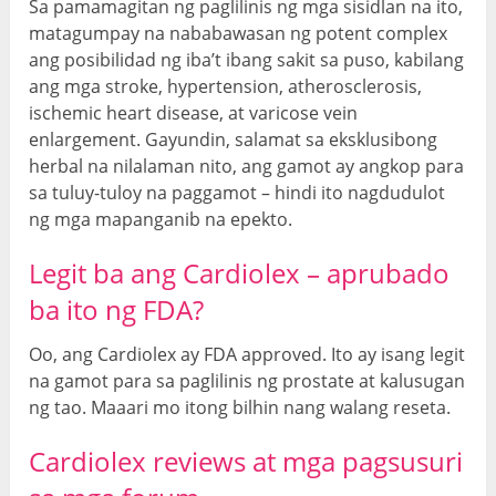
Sa pamamagitan ng paglilinis ng mga sisidlan na ito,
matagumpay na nababawasan ng potent complex
ang posibilidad ng iba’t ibang sakit sa puso, kabilang
ang mga stroke, hypertension, atherosclerosis,
ischemic heart disease, at varicose vein
enlargement. Gayundin, salamat sa eksklusibong
herbal na nilalaman nito, ang gamot ay angkop para
sa tuluy-tuloy na paggamot – hindi ito nagdudulot
ng mga mapanganib na epekto.
Legit ba ang Cardiolex – aprubado
ba ito ng FDA?
Oo, ang Cardiolex ay FDA approved. Ito ay isang legit
na gamot para sa paglilinis ng prostate at kalusugan
ng tao. Maaari mo itong bilhin nang walang reseta.
Cardiolex reviews at
mga pagsusuri