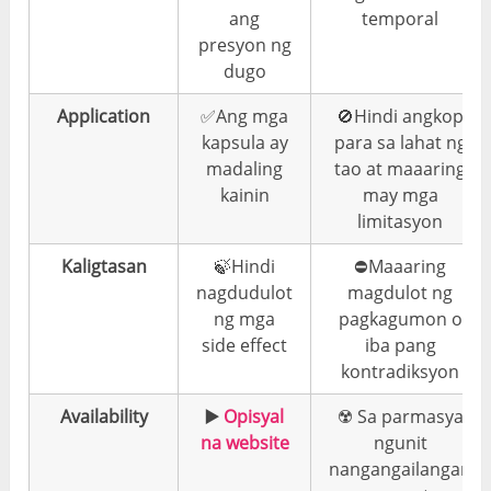
ang
temporal
presyon ng
dugo
Application
✅Ang mga
🚫Hindi angkop
kapsula ay
para sa lahat ng
madaling
tao at maaaring
kainin
may mga
limitasyon
Kaligtasan
🍃Hindi
⛔️Maaaring
nagdudulot
magdulot ng
ng mga
pagkagumon o
side effect
iba pang
kontradiksyon
Availability
▶️
Opisyal
☢️ Sa parmasya
na website
ngunit
nangangailangan