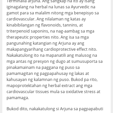
Terminalia arjuna. Ang sangkap na ito ay isang
iginagalang na herbal na lunas sa Ayurvedic na
gamot para sa malalim nitong mga benepisyo sa
cardiovascular. Ang nilalaman ng katas ay
kinabibilangan ng flavonoids, tannins, at
triterpenoid saponins, na nag-aambag sa mga
therapeutic properties nito. Ang isa sa mga
pangunahing katangian ng Arjuna ay ang
makapangyarihang cardioprotective effect nito.
Nakakatulong ito na mapanatili ang malusog na
mga antas ng presyon ng dugo at sumusuporta sa
pinakamainam na paggana ng puso sa
pamamagitan ng pagpapahusay ng lakas at
kahusayan ng kalamnan ng puso. Bukod pa rito,
mapoprotektahan ng herbal extract ang mga
cardiovascular tissues mula sa oxidative stress at
pamamaga.
Bukod dito, nakakatulong si Arjuna sa pagpapabuti