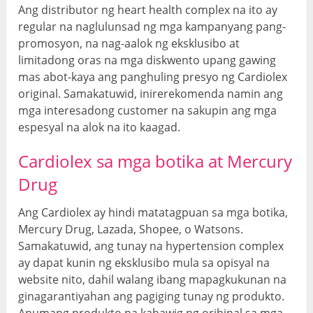
Ang distributor ng heart health complex na ito ay
regular na naglulunsad ng mga kampanyang pang-
promosyon, na nag-aalok ng eksklusibo at
limitadong oras na mga diskwento upang gawing
mas abot-kaya ang panghuling presyo ng Cardiolex
original. Samakatuwid, inirerekomenda namin ang
mga interesadong customer na sakupin ang mga
espesyal na alok na ito kaagad.
Cardiolex sa mga botika at Mercury
Drug
Ang Cardiolex ay hindi matatagpuan sa mga botika,
Mercury Drug, Lazada, Shopee, o Watsons.
Samakatuwid, ang tunay na hypertension complex
ay dapat kunin ng eksklusibo mula sa opisyal na
website nito, dahil walang ibang mapagkukunan na
ginagarantiyahan ang pagiging tunay ng produkto.
Anumang produkto na kahawig ng orihinal sa mga