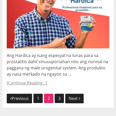
Ang Hardica ay isang espesyal na lunas para sa
prostatitis dahil sinusuportahan nito ang normal na
paggana ng male urogenital system. Ang produkto
ay nasa merkado na ngayon sa …
[Continue Reading...]
Nabigasyon
Previous
1
2
3
Next
ng