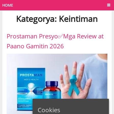
HOME
Kategorya:
Keintiman
Prostaman Presyo✅Mga Review at
Paano Gamitin 2026
Cookies