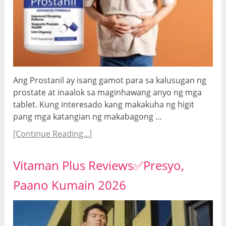
Ang Prostanil ay isang gamot para sa kalusugan ng
prostate at inaalok sa maginhawang anyo ng mga
tablet. Kung interesado kang makakuha ng higit
pang mga katangian ng makabagong …
[Continue Reading...]
Vitaman Plus Reviews✅Presyo,
Paano Kumain 2026