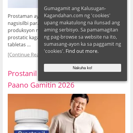
Gumagamit ang Kalusugan-
Kagandahan.com ng 'cookies'
Prostaman ay lahat ng natural na tabletas na
upang makatulong na ilunsad ang
nagsisilbi para sa mabilis na normalisasyon ng
aming serbisyo. Sa pamamagitan
produksyon ng male hormone at mapalakas ang
ng pag-browse sa website na ito,
prostatic kagalingan. Tinutulungan ka ng mga
sumasang-ayon ka sa paggamit ng
tabletas …
'cookies'.
Find out more.
[Continue Reading...]
Nakuha ko!
Prostanil Presyo, Mga Review at
Paano Gamitin 2026