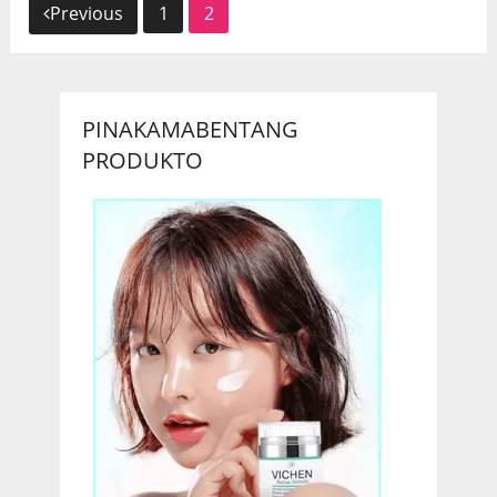
Nabigasyon
Previous
1
2
ng
mga
PINAKAMABENTANG
post
PRODUKTO