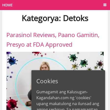
HOME
Kategorya:
Detoks
Parasinol Reviews, Paano Gamitin,
Presyo at FDA Approved
Cookies
Gumagamit ang Kalusugan-
Kagandahan.com ng 'cookies'
upang makatulong na ilunsad ang
aming serbisyo. Sa pamamagitan